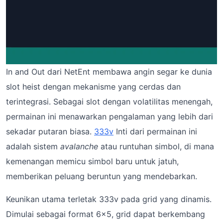
In and Out dari NetEnt membawa angin segar ke dunia
slot heist dengan mekanisme yang cerdas dan
terintegrasi. Sebagai slot dengan volatilitas menengah,
permainan ini menawarkan pengalaman yang lebih dari
sekadar putaran biasa.
333v
Inti dari permainan ini
adalah sistem
avalanche
atau runtuhan simbol, di mana
kemenangan memicu simbol baru untuk jatuh,
memberikan peluang beruntun yang mendebarkan.
Keunikan utama terletak 333v pada grid yang dinamis.
Dimulai sebagai format 6×5, grid dapat berkembang