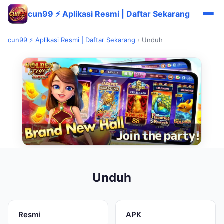
cun99 ⚡ Aplikasi Resmi | Daftar Sekarang
cun99 ⚡ Aplikasi Resmi | Daftar Sekarang
›
Unduh
Unduh
Resmi
APK