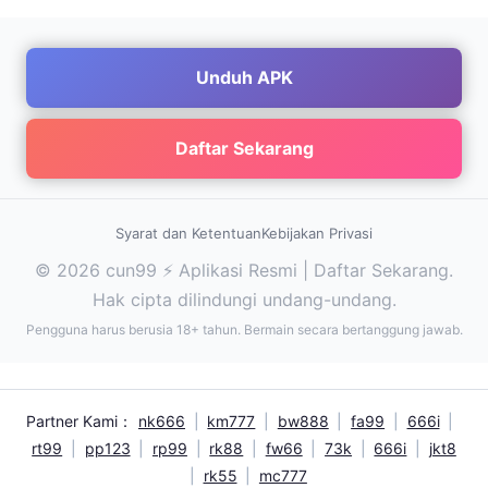
Unduh APK
Daftar Sekarang
Syarat dan Ketentuan
Kebijakan Privasi
© 2026 cun99 ⚡ Aplikasi Resmi | Daftar Sekarang.
Hak cipta dilindungi undang-undang.
Pengguna harus berusia 18+ tahun. Bermain secara bertanggung jawab.
Partner Kami：
nk666
|
km777
|
bw888
|
fa99
|
666i
|
rt99
|
pp123
|
rp99
|
rk88
|
fw66
|
73k
|
666i
|
jkt8
|
rk55
|
mc777