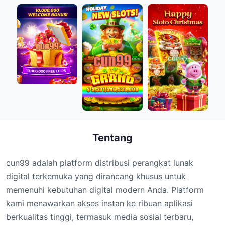
Tentang
cun99 adalah platform distribusi perangkat lunak
digital terkemuka yang dirancang khusus untuk
memenuhi kebutuhan digital modern Anda. Platform
kami menawarkan akses instan ke ribuan aplikasi
berkualitas tinggi, termasuk media sosial terbaru,