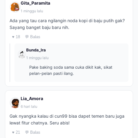
Gita_Paramita
1 minggu lalu
Ada yang tau cara ngilangin noda kopi di baju putih gak?
Sayang banget baju baru nih.
♥ 18
💬 Balas
Bunda_Ira
1 minggu lalu
Pake baking soda sama cuka dikit kak, sikat
pelan-pelan pasti ilang.
Lia_Amora
6 hari lalu
Gak nyangka kalau di cun99 bisa dapet temen baru juga
lewat fitur chatnya. Seru abis!
♥ 21
💬 Balas