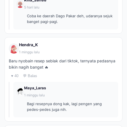
Rina_Sari88
5 hari lalu
Coba ke daerah Dago Pakar deh, udaranya sejuk
banget pagi-pagi.
Hendra_K
1 minggu lalu
Baru nyobain resep seblak dari tiktok, ternyata pedasnya
bikin nagih banget 🔥
♥ 40
💬 Balas
Maya_Laras
1 minggu lalu
Bagi resepnya dong kak, lagi pengen yang
pedes-pedes juga nih.