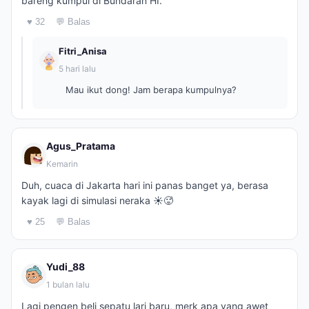
bareng kumpul di Bundaran HI.
♥ 32
💬 Balas
Fitri_Anisa
5 hari lalu
Mau ikut dong! Jam berapa kumpulnya?
Agus_Pratama
Kemarin
Duh, cuaca di Jakarta hari ini panas banget ya, berasa
kayak lagi di simulasi neraka ☀️🥵
♥ 25
💬 Balas
Yudi_88
1 bulan lalu
Lagi pengen beli sepatu lari baru, merk apa yang awet