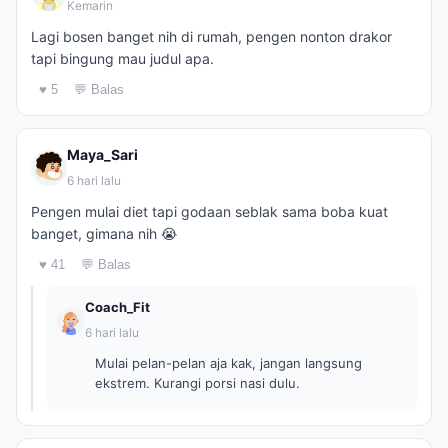
Kemarin
Lagi bosen banget nih di rumah, pengen nonton drakor
tapi bingung mau judul apa.
♥ 5
💬 Balas
Maya_Sari
6 hari lalu
Pengen mulai diet tapi godaan seblak sama boba kuat
banget, gimana nih 😭
♥ 41
💬 Balas
Coach_Fit
6 hari lalu
Mulai pelan-pelan aja kak, jangan langsung
ekstrem. Kurangi porsi nasi dulu.