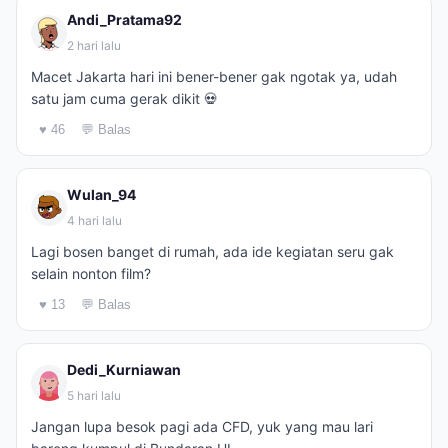
Andi_Pratama92
2 hari lalu
Macet Jakarta hari ini bener-bener gak ngotak ya, udah
satu jam cuma gerak dikit 💀
♥ 46
💬 Balas
Wulan_94
4 hari lalu
Lagi bosen banget di rumah, ada ide kegiatan seru gak
selain nonton film?
♥ 13
💬 Balas
Dedi_Kurniawan
5 hari lalu
Jangan lupa besok pagi ada CFD, yuk yang mau lari