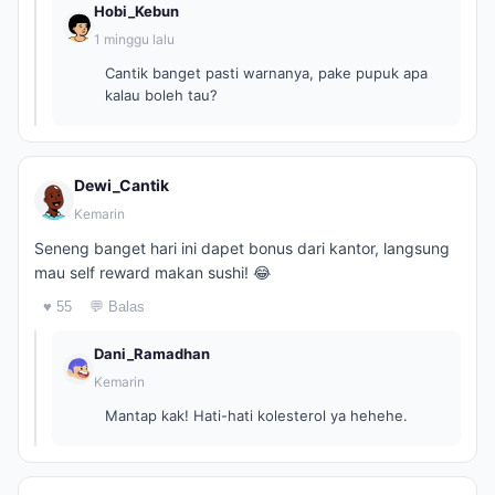
Hobi_Kebun
1 minggu lalu
Cantik banget pasti warnanya, pake pupuk apa
kalau boleh tau?
Dewi_Cantik
Kemarin
Seneng banget hari ini dapet bonus dari kantor, langsung
mau self reward makan sushi! 😂
♥ 55
💬 Balas
Dani_Ramadhan
Kemarin
Mantap kak! Hati-hati kolesterol ya hehehe.