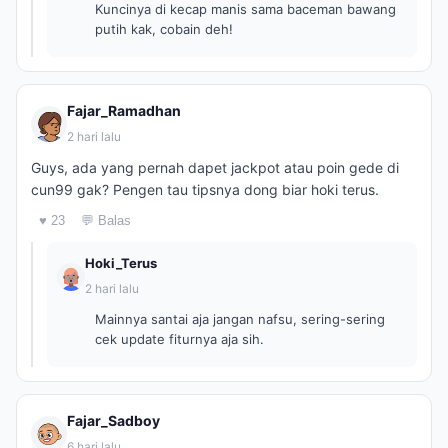
Kuncinya di kecap manis sama baceman bawang
putih kak, cobain deh!
Fajar_Ramadhan
2 hari lalu
Guys, ada yang pernah dapet jackpot atau poin gede di
cun99 gak? Pengen tau tipsnya dong biar hoki terus.
♥ 23
💬 Balas
Hoki_Terus
2 hari lalu
Mainnya santai aja jangan nafsu, sering-sering
cek update fiturnya aja sih.
Fajar_Sadboy
6 hari lalu