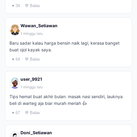
♥ 34
💬 Balas
Wawan_Setiawan
1 minggu lalu
Baru sadar kalau harga bensin naik lagi, kerasa banget
buat ojol kayak saya.
♥ 64
💬 Balas
user_9921
1 minggu lalu
Tips hemat buat akhir bulan: masak nasi sendiri, lauknya
beli di warteg aja biar murah meriah 👍
♥ 67
💬 Balas
Doni_Setiawan