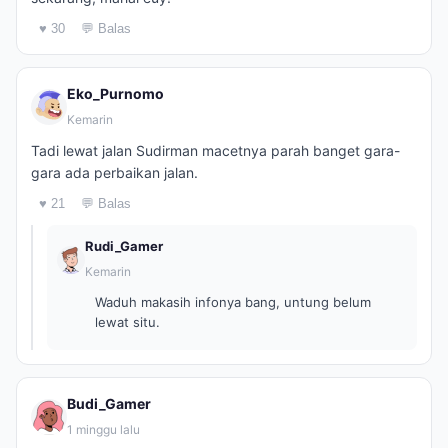
♥ 30
💬 Balas
Eko_Purnomo
Kemarin
Tadi lewat jalan Sudirman macetnya parah banget gara-
gara ada perbaikan jalan.
♥ 21
💬 Balas
Rudi_Gamer
Kemarin
Waduh makasih infonya bang, untung belum
lewat situ.
Budi_Gamer
1 minggu lalu