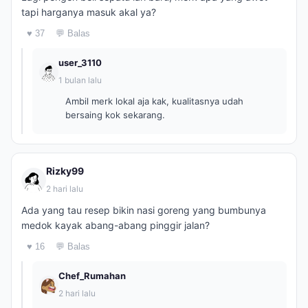
tapi harganya masuk akal ya?
♥ 37
💬 Balas
user_3110
1 bulan lalu
Ambil merk lokal aja kak, kualitasnya udah
bersaing kok sekarang.
Rizky99
2 hari lalu
Ada yang tau resep bikin nasi goreng yang bumbunya
medok kayak abang-abang pinggir jalan?
♥ 16
💬 Balas
Chef_Rumahan
2 hari lalu