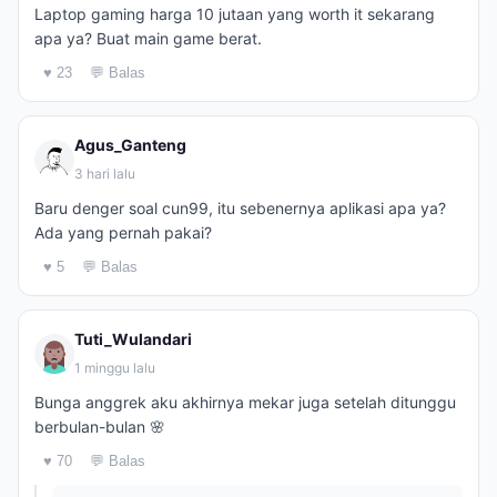
Laptop gaming harga 10 jutaan yang worth it sekarang
apa ya? Buat main game berat.
♥ 23
💬 Balas
Agus_Ganteng
3 hari lalu
Baru denger soal cun99, itu sebenernya aplikasi apa ya?
Ada yang pernah pakai?
♥ 5
💬 Balas
Tuti_Wulandari
1 minggu lalu
Bunga anggrek aku akhirnya mekar juga setelah ditunggu
berbulan-bulan 🌸
♥ 70
💬 Balas