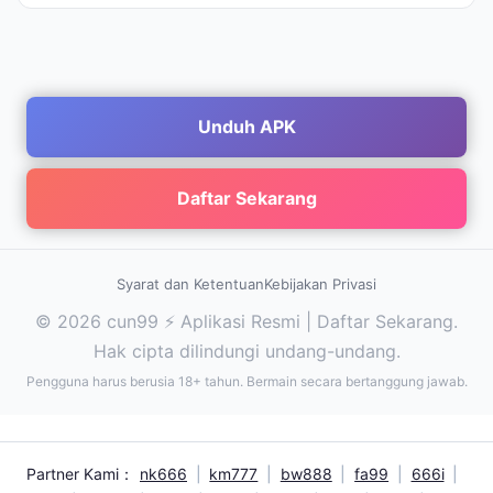
Unduh APK
Daftar Sekarang
Syarat dan Ketentuan
Kebijakan Privasi
© 2026 cun99 ⚡ Aplikasi Resmi | Daftar Sekarang.
Hak cipta dilindungi undang-undang.
Pengguna harus berusia 18+ tahun. Bermain secara bertanggung jawab.
Partner Kami：
nk666
|
km777
|
bw888
|
fa99
|
666i
|