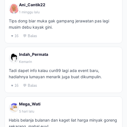
Ani_Cantik22
1 minggu lalu
Tips dong biar muka gak gampang jerawatan pas lagi
musim debu kayak gini.
♥ 16
💬 Balas
Indah_Permata
Kemarin
Tadi dapet info kalau cun99 lagi ada event baru,
hadiahnya lumayan menarik juga buat dikumpulin.
♥ 16
💬 Balas
Mega_Wati
5 hari lalu
Habis belanja bulanan dan kaget liat harga minyak goreng
sekarang, mahal euy!