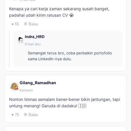
Kenapa ya cari kerja zaman sekarang susah banget,
padahal udah kirim ratusan CV 😭
♥ 55
💬 Balas
Indra_HRD
6 hari lalu
Semangat terus bro, coba perbaikin portofolio
sama LinkedIn-nya dulu.
Gilang_Ramadhan
Kemarin
Nonton timnas semalam bener-bener bikin jantungan, tapi
untung menang! Garuda di dadaku! 🇮🇩
♥ 75
💬 Balas