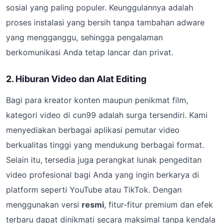
sosial yang paling populer. Keunggulannya adalah
proses instalasi yang bersih tanpa tambahan adware
yang mengganggu, sehingga pengalaman
berkomunikasi Anda tetap lancar dan privat.
2. Hiburan Video dan Alat Editing
Bagi para kreator konten maupun penikmat film,
kategori video di cun99 adalah surga tersendiri. Kami
menyediakan berbagai aplikasi pemutar video
berkualitas tinggi yang mendukung berbagai format.
Selain itu, tersedia juga perangkat lunak pengeditan
video profesional bagi Anda yang ingin berkarya di
platform seperti YouTube atau TikTok. Dengan
menggunakan versi
resmi
, fitur-fitur premium dan efek
terbaru dapat dinikmati secara maksimal tanpa kendala