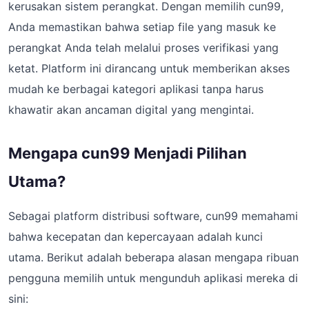
kerusakan sistem perangkat. Dengan memilih cun99,
Anda memastikan bahwa setiap file yang masuk ke
perangkat Anda telah melalui proses verifikasi yang
ketat. Platform ini dirancang untuk memberikan akses
mudah ke berbagai kategori aplikasi tanpa harus
khawatir akan ancaman digital yang mengintai.
Mengapa cun99 Menjadi Pilihan
Utama?
Sebagai platform distribusi software, cun99 memahami
bahwa kecepatan dan kepercayaan adalah kunci
utama. Berikut adalah beberapa alasan mengapa ribuan
pengguna memilih untuk mengunduh aplikasi mereka di
sini: