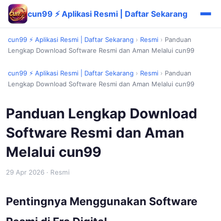
cun99 ⚡ Aplikasi Resmi | Daftar Sekarang
cun99 ⚡ Aplikasi Resmi | Daftar Sekarang
›
Resmi
›
Panduan
Lengkap Download Software Resmi dan Aman Melalui cun99
cun99 ⚡ Aplikasi Resmi | Daftar Sekarang
›
Resmi
›
Panduan
Lengkap Download Software Resmi dan Aman Melalui cun99
Panduan Lengkap Download
Software Resmi dan Aman
Melalui cun99
29 Apr 2026
· Resmi
Pentingnya Menggunakan Software