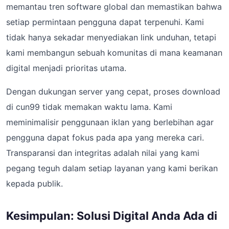
memantau tren software global dan memastikan bahwa
setiap permintaan pengguna dapat terpenuhi. Kami
tidak hanya sekadar menyediakan link unduhan, tetapi
kami membangun sebuah komunitas di mana keamanan
digital menjadi prioritas utama.
Dengan dukungan server yang cepat, proses download
di cun99 tidak memakan waktu lama. Kami
meminimalisir penggunaan iklan yang berlebihan agar
pengguna dapat fokus pada apa yang mereka cari.
Transparansi dan integritas adalah nilai yang kami
pegang teguh dalam setiap layanan yang kami berikan
kepada publik.
Kesimpulan: Solusi Digital Anda Ada di