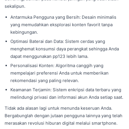
sekalipun.
Antarmuka Pengguna yang Bersih: Desain minimalis
yang memudahkan eksplorasi konten favorit tanpa
kebingungan.
Optimasi Baterai dan Data: Sistem cerdas yang
menghemat konsumsi daya perangkat sehingga Anda
dapat menggunakan pp123 lebih lama.
Personalisasi Konten: Algoritma canggih yang
mempelajari preferensi Anda untuk memberikan
rekomendasi yang paling relevan.
Keamanan Terjamin: Sistem enkripsi data terbaru yang
melindungi privasi dan informasi akun Anda setiap saat.
Tidak ada alasan lagi untuk menunda keseruan Anda.
Bergabunglah dengan jutaan pengguna lainnya yang telah
merasakan revolusi hiburan digital melalui smartphone.