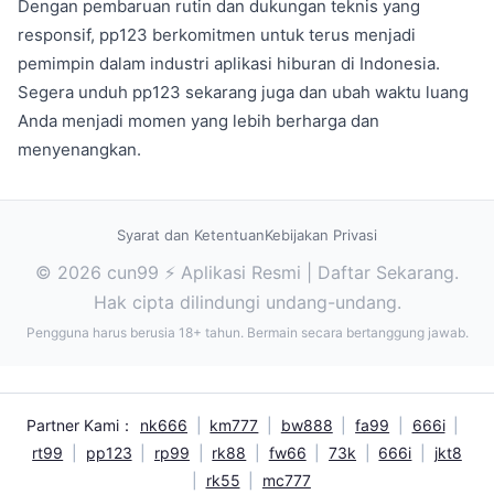
Dengan pembaruan rutin dan dukungan teknis yang
responsif, pp123 berkomitmen untuk terus menjadi
pemimpin dalam industri aplikasi hiburan di Indonesia.
Segera unduh pp123 sekarang juga dan ubah waktu luang
Anda menjadi momen yang lebih berharga dan
menyenangkan.
Syarat dan Ketentuan
Kebijakan Privasi
© 2026 cun99 ⚡ Aplikasi Resmi | Daftar Sekarang.
Hak cipta dilindungi undang-undang.
Pengguna harus berusia 18+ tahun. Bermain secara bertanggung jawab.
Partner Kami：
nk666
|
km777
|
bw888
|
fa99
|
666i
|
rt99
|
pp123
|
rp99
|
rk88
|
fw66
|
73k
|
666i
|
jkt8
|
rk55
|
mc777