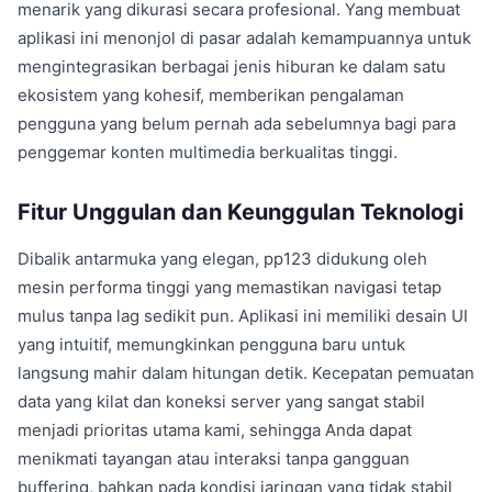
menarik yang dikurasi secara profesional. Yang membuat
aplikasi ini menonjol di pasar adalah kemampuannya untuk
mengintegrasikan berbagai jenis hiburan ke dalam satu
ekosistem yang kohesif, memberikan pengalaman
pengguna yang belum pernah ada sebelumnya bagi para
penggemar konten multimedia berkualitas tinggi.
Fitur Unggulan dan Keunggulan Teknologi
Dibalik antarmuka yang elegan, pp123 didukung oleh
mesin performa tinggi yang memastikan navigasi tetap
mulus tanpa lag sedikit pun. Aplikasi ini memiliki desain UI
yang intuitif, memungkinkan pengguna baru untuk
langsung mahir dalam hitungan detik. Kecepatan pemuatan
data yang kilat dan koneksi server yang sangat stabil
menjadi prioritas utama kami, sehingga Anda dapat
menikmati tayangan atau interaksi tanpa gangguan
buffering, bahkan pada kondisi jaringan yang tidak stabil