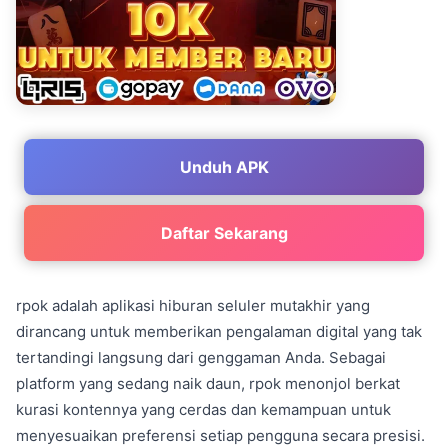
Unduh APK
Daftar Sekarang
rpok adalah aplikasi hiburan seluler mutakhir yang
dirancang untuk memberikan pengalaman digital yang tak
tertandingi langsung dari genggaman Anda. Sebagai
platform yang sedang naik daun, rpok menonjol berkat
kurasi kontennya yang cerdas dan kemampuan untuk
menyesuaikan preferensi setiap pengguna secara presisi.