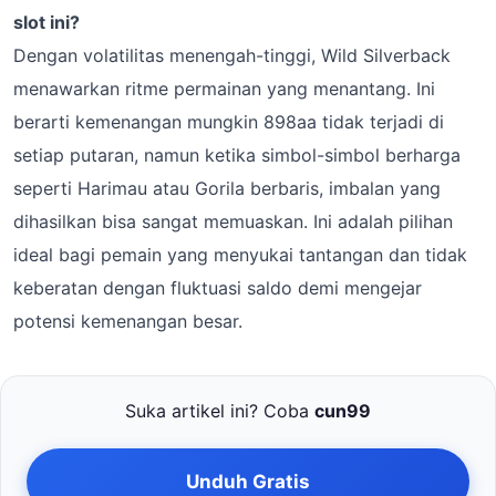
slot ini?
Dengan volatilitas menengah-tinggi, Wild Silverback
menawarkan ritme permainan yang menantang. Ini
berarti kemenangan mungkin 898aa tidak terjadi di
setiap putaran, namun ketika simbol-simbol berharga
seperti Harimau atau Gorila berbaris, imbalan yang
dihasilkan bisa sangat memuaskan. Ini adalah pilihan
ideal bagi pemain yang menyukai tantangan dan tidak
keberatan dengan fluktuasi saldo demi mengejar
potensi kemenangan besar.
Suka artikel ini? Coba
cun99
Unduh Gratis