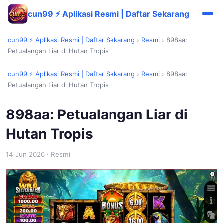
cun99 ⚡ Aplikasi Resmi | Daftar Sekarang
cun99 ⚡ Aplikasi Resmi | Daftar Sekarang
›
Resmi
›
898aa:
Petualangan Liar di Hutan Tropis
cun99 ⚡ Aplikasi Resmi | Daftar Sekarang
›
Resmi
›
898aa:
Petualangan Liar di Hutan Tropis
898aa: Petualangan Liar di
Hutan Tropis
14 Jun 2026
· Resmi