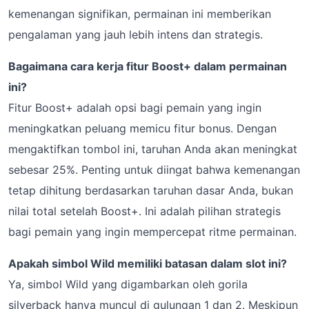
kemenangan signifikan, permainan ini memberikan
pengalaman yang jauh lebih intens dan strategis.
Bagaimana cara kerja fitur Boost+ dalam permainan
ini?
Fitur Boost+ adalah opsi bagi pemain yang ingin
meningkatkan peluang memicu fitur bonus. Dengan
mengaktifkan tombol ini, taruhan Anda akan meningkat
sebesar 25%. Penting untuk diingat bahwa kemenangan
tetap dihitung berdasarkan taruhan dasar Anda, bukan
nilai total setelah Boost+. Ini adalah pilihan strategis
bagi pemain yang ingin mempercepat ritme permainan.
Apakah simbol Wild memiliki batasan dalam slot ini?
Ya, simbol Wild yang digambarkan oleh gorila
silverback hanya muncul di gulungan 1 dan 2. Meskipun