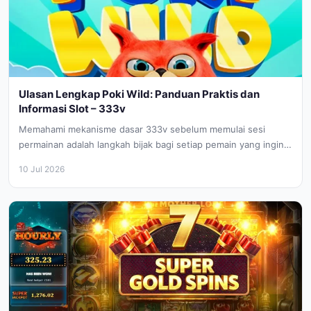
Ulasan Lengkap Poki Wild: Panduan Praktis dan
Informasi Slot – 333v
Memahami mekanisme dasar 333v sebelum memulai sesi
permainan adalah langkah bijak bagi setiap pemain yang ingin
menikmati pengalaman bermain slot...
10 Jul 2026