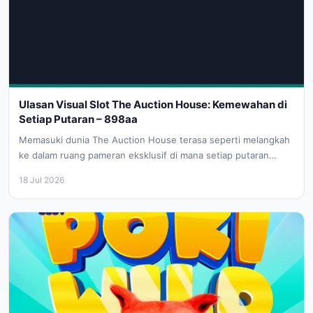
Ulasan Visual Slot The Auction House: Kemewahan di
Setiap Putaran – 898aa
Memasuki dunia The Auction House terasa seperti melangkah
ke dalam ruang pameran eksklusif di mana setiap putaran
adalah 898aa kesempatan...
18 Jul 2026