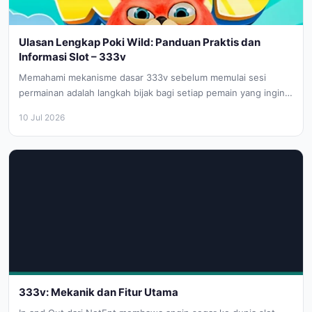
Ulasan Lengkap Poki Wild: Panduan Praktis dan
Informasi Slot – 333v
Memahami mekanisme dasar 333v sebelum memulai sesi
permainan adalah langkah bijak bagi setiap pemain yang ingin
menikmati pengalaman bermain slot...
10 Jul 2026
333v: Mekanik dan Fitur Utama