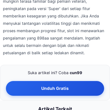
mungkin terasa familiar bagi pemain veteran,
peningkatan pada versi 'Super' dari setiap fitur
memberikan kesegaran yang dibutuhkan. Jika Anda
menyukai tantangan volatilitas tinggi dan menikmati
proses membangun progresi fitur, slot ini menawarkan
pengalaman yang 898aa sangat mendalam. Ingatlah
untuk selalu bermain dengan bijak dan nikmati
petualangan di balik setiap ledakan dinamit.
Suka artikel ini? Coba
cun99
Unduh Gratis
Artikel Terkait