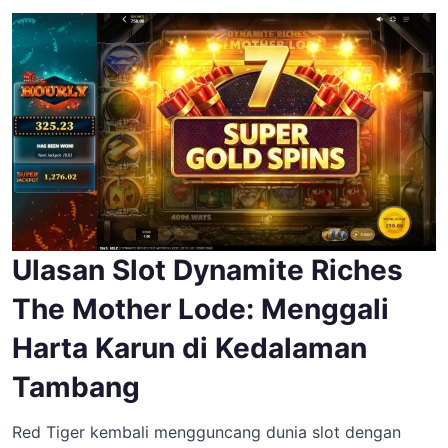
Ulasan Slot Dynamite Riches
The Mother Lode: Menggali
Harta Karun di Kedalaman
Tambang
Red Tiger kembali mengguncang dunia slot dengan