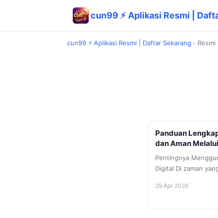
cun99 ⚡ Aplikasi Resmi | Daft
cun99 ⚡ Aplikasi Resmi | Daftar Sekarang
›
Resmi
Panduan Lengkap
dan Aman Melalu
Pentingnya Menggun
Digital Di zaman yang
akan perangkat lunak
29 Apr 2026