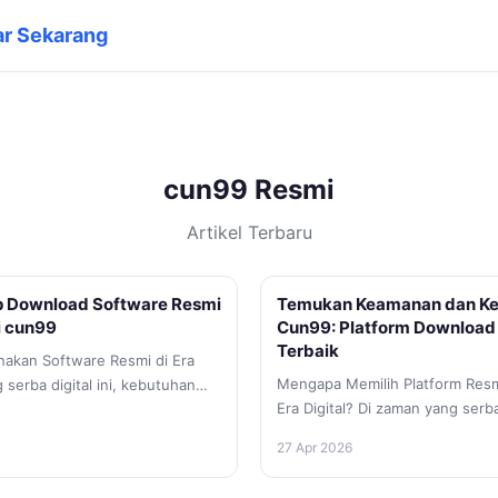
ar Sekarang
cun99 Resmi
Artikel Terbaru
 Download Software Resmi
Temukan Keamanan dan K
i cun99
Cun99: Platform Download
Terbaik
akan Software Resmi di Era
Mengapa Memilih Platform Resm
 serba digital ini, kebutuhan
Era Digital? Di zaman yang serba 
 atau software yang...
kebutuhan akan perangkat lunak
27 Apr 2026